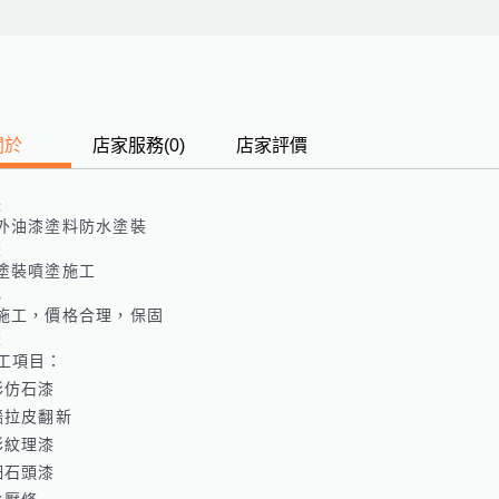
關於
店家服務
(
0
)
店家評價
長
外油漆塗料防水塗裝
歷
塗裝噴塗施工
色
施工，價格合理，保固
歷
施工項目：

仿石漆 

牆拉皮翻新

彩紋理漆

細石頭漆
