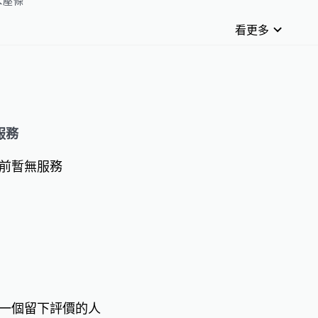
壓條

內外藝術塗料_微水泥

看更多
內外防水壁癌油漆

清水模後製清水模

ttps://www.facebook.com/profile.php?id=100075857321327
：https://ruei-lian.com/

s://www.rui-lian168.com/about.html
服務
前暫無服務
一個留下評價的人