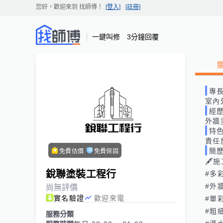
您好，歡迎來到
找師傅
！
[登入]
[註冊]
一鍵叫修 3分鐘回覆
專
室內
經
外牆
特
責任
簡
免費估價
免費保固
🖋️
銳聯塗裝工程行
#多彩
#外
尚無評價
實名驗證
歡迎來電
#單
#粗
服務分類