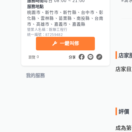
#滴水
服務時間
每日 08:00 ~ 21:00
服務地點
#室
桃園市、新竹市、新竹縣、台中市、彰
#室
化縣、雲林縣、苗栗縣、南投縣、台南
#仿
市、高雄市、嘉義市、嘉義縣
FB:h
營業人名稱：銳聯工程行
統一編號：87259482
官方網站
一鍵叫修
http
店家
0
瀏覽
分享
店家目
我的服務
評價
成為第