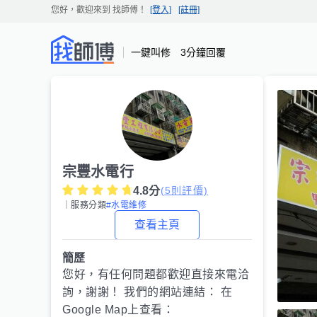
您好，歡迎來到
找師傅
！
[登入]
[註冊]
一鍵叫修 3分鐘回覆
宗豐水電行
4.8
分
(
5
則評價)
｜服務分類
#水電維修
查看主頁
簡歷
您好，有任何問題都歡迎直接來電洽
詢，謝謝！ 我們的網站連結： 在
Google Map上查看：