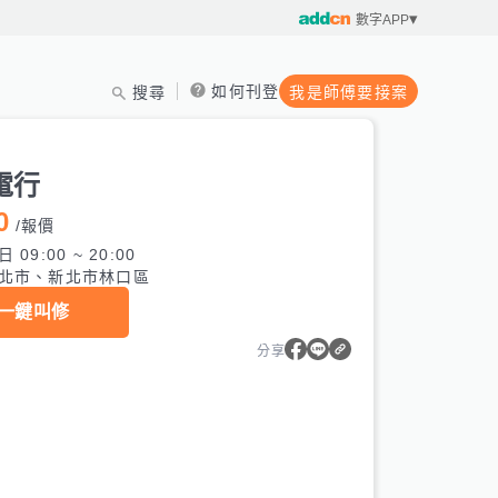
數字APP
如何刊登
搜尋
我是師傅要接案
電行
0
/
報價
 09:00 ~ 20:00
北市、新北市林口區
一鍵叫修
分享