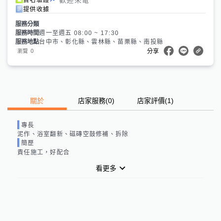
提供收據
服務分類
服務時間
週一至週五 08:00 ~ 17:30
服務地點
台中市、彰化縣、雲林縣、苗栗縣、南投縣
0
瀏覽
分享
關於
店家服務
(
0
)
店家評價
(1)
專長
泥作、浴室翻新、磁磚空鼓修補、拆除
簡歷
責任施工，好配合
看更多