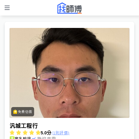
免費估價
汎城工程行
5.0
分
(1則評價)
歡迎來電
實名驗證