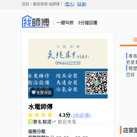
您好，歡迎來到
找師傅
！
[登入]
[註冊]
一鍵叫修 3分鐘回覆
專
老屋
簡
您好
免費保固
水電師傅
4.3
分
(3則評價)
實名驗證
歡迎來電
店家
服務分類