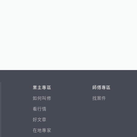
業主專區
師傅專區
如何叫修
找案件
看行情
好文章
在地專家