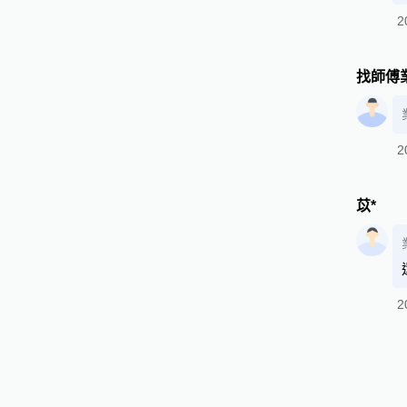
2
找師傅
2
苡*
2