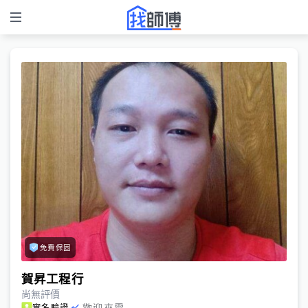
免費保固
賀昇工程行
尚無評價
歡迎來電
實名驗證