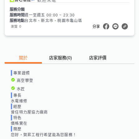
服務分類
服務時間
週一至週五 00:00 ~ 23:30
服務地點
台北市、新北市、桃園市龜山區
0
瀏覽
分享
關於
店家服務
(
0
)
店家評價
專業證照
高空攀登
水匠
專長
水電維修
經歷
曾任特力屋協力廠商
特色
價格實在
簡歷
您好，賀昇工程行希望能為您服務！