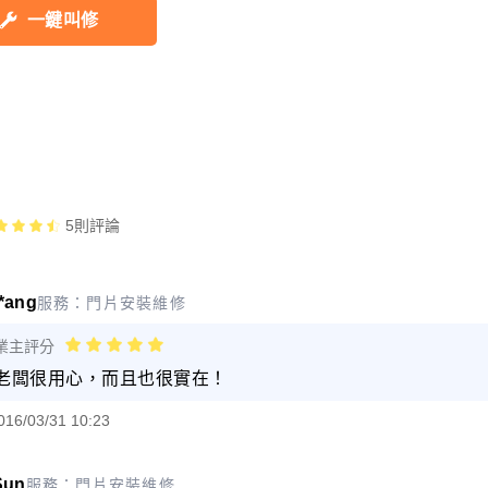
一鍵叫修
5
則評論
**ang
服務：
門片安裝維修
業主評分
老闆很用心，而且也很實在！
016/03/31 10:23
Sun
服務：
門片安裝維修