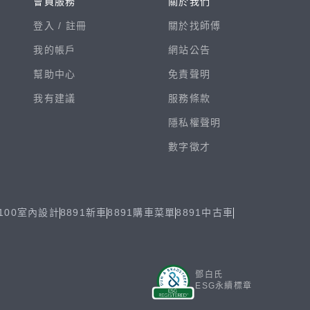
會員服務
關於我們
登入 /
註冊
關於找師傅
我的帳戶
網站公告
幫助中心
免責聲明
我有建議
服務條款
隱私權聲明
數字徵才
100室內設計
8891新車
8891購車菜單
8891中古車
鄧白氏
ESG永續標章