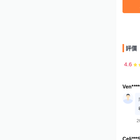
評價
4.6
Ven***
2
Celi***