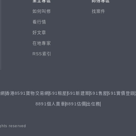
業主專區
師傅專區
如何叫修
找案件
看行情
好文章
在地專家
RSS索引
易網
香港8591寶物交易網
591租屋
591新建案
591售屋
591實價登錄
8891個人賣車
8891估價
出任務
ghts reserved