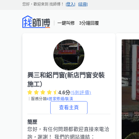
您好，歡迎來到
找師傅
！
[登入]
[註冊]
一鍵叫修 3分鐘回覆
興三和鋁門窗(新店門窗安裝
施工）
4.6
分
(
5
則評價)
｜服務分類
#居家修繕/裝潢
查看主頁
簡歷
您好，有任何問題都歡迎直接來電洽
詢，謝謝！ 我們的網站連結：