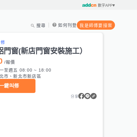
數字APP
如何刊登
搜尋
我是師傅要接案
維修
鋁門窗(新店門窗安裝施工）
0
/
報價
一至週五 08:00 ~ 18:00
北市、新北市新店區
一鍵叫修
分享