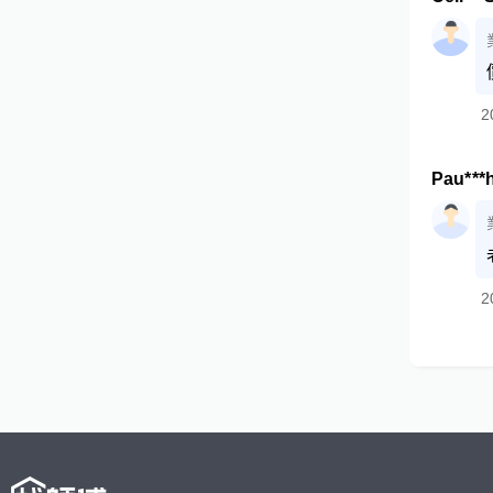
2
Pau***
2