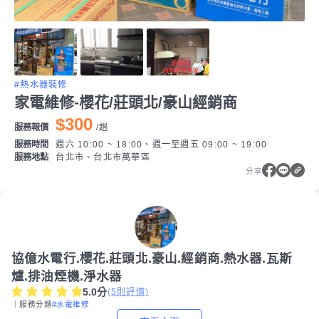
#熱水器裝修
家電維修-櫻花/莊頭北/豪山經銷商
$300
服務報價
/
趟
服務時間
週六 10:00 ~ 18:00、週一至週五 09:00 ~ 19:00
服務地點
台北市、台北市萬華區
分享
協億水電行.櫻花.莊頭北.豪山.經銷商.熱水器.瓦斯
爐.排油煙機.淨水器
5.0
分
(
5
則評價)
｜服務分類
#水電維修