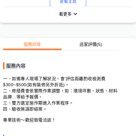
查看主頁
看更多
服務詳情
店家評價
(5)
服務內容
一、如需專人現場了解狀況，會’評估距離酌收檢測費
$300~$500(如有裝修另外折抵)。

二、修繕費會依實際作業調整，如：環境坪數、狀態、材料
品牌…等給予報價。

三、雙方選定施作期進入作業程序。

四、驗收無誤即結案。

專業技術～歡迎致電洽談！