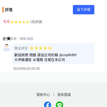
留下評價
評價
5.0
1
則評論
士*黃
服務：
開關/插座
業主評分
歡迎詢問 問題 請加公司的賴 @clq8689f
大甲鎮瀾宮 水電媽 住駕在本公司
2019/05/10 00:35
幫助中心
我有建議