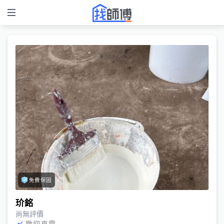
免費保固
玠銘
尚無評價
歡迎來電