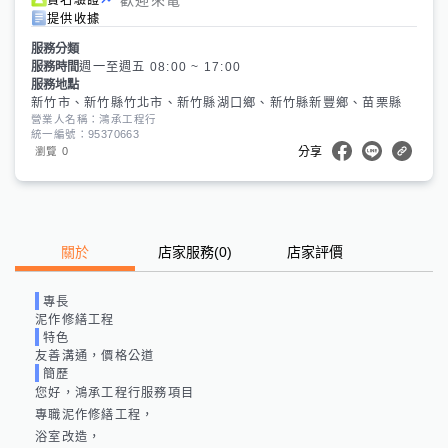
提供收據
服務分類
服務時間
週一至週五 08:00 ~ 17:00
服務地點
新竹市、新竹縣竹北市、新竹縣湖口鄉、新竹縣新豐鄉、苗栗縣
營業人名稱：鴻承工程行
統一編號：95370663
0
瀏覽
分享
關於
店家服務
(
0
)
店家評價
專長
泥作修繕工程
特色
友善溝通，價格公道
簡歷
您好，鴻承工程行服務項目

專職泥作修繕工程，

浴室改造，
