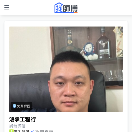
免費保固
鴻承工程行
尚無評價
歡迎來電
實名驗證