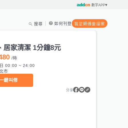
數字APP
如何刊登
搜尋
我是師傅要接案
、居家清潔 1分鐘8元
480
/
時
 00:00 ~ 24:00
北市
一鍵叫修
分享