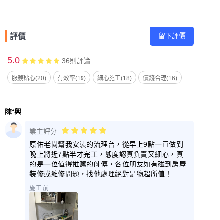
留下評價
評價
5.0
36
則評論
服務貼心(20)
有效率(19)
細心施工(18)
價錢合理(16)
陳*興
業主評分
原佑老闆幫我安裝的流理台，從早上9點一直做到
晚上將近7點半才完工，態度認真負責又細心，真
的是一位值得推薦的師傅，各位朋友如有碰到房屋
裝修或維修問題，找他處理絕對是物超所值！
施工前