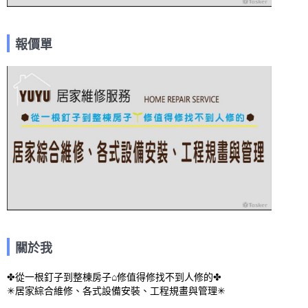
報價單
關於我
✤從一根釘子到整棟房子⌂修值得修找不到人修的✤

✳居家綜合維修、各式設備安裝、工程規畫與管理✳