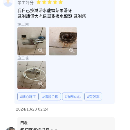
業主評分
我自己換淋浴水龍頭結果滑牙
感謝師傅大老遠幫我換水龍頭 感謝您
施工前
施工後
#細心施工
#價錢合理
#服務貼心
#有效率
2024/10/23 02:24
回覆
親切客氣的好客人。