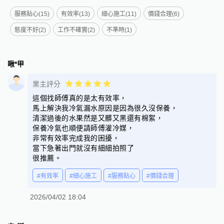
服務貼心(15)
有效率(13)
細心施工(11)
價錢合理(6)
態度不好(2)
工作不確實(2)
不準時(1)
啾*甲
業主評分
這個找師傅真的是太有效率，
馬上解決我冷氣漏水原因是因為很久沒保養，
清潔過後的水果然是又髒又黑還有棉絮，
保養冷氣也順便請師傅灌冷媒，
非常有效率完成我的困擾，
當下急著出門就沒有細細拍照了
很推薦。
#有效率
#細心施工
#服務貼心
#價錢合理
2026/04/02 18:04