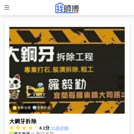
免費估價
免費保固
大鋼牙拆除
4.1
分
(35則評價)
歡迎來電
實名驗證