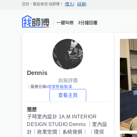
您好，歡迎來到
找師傅
！
[登入]
[註冊]
一鍵叫修 3分鐘回覆
Dennis
尚無評價
｜服務分類
#居家修繕/裝潢
查看主頁
簡歷
子時室內設計 1A.M INTERIOR
DESIGN STUDIO Dennis ｜室內設
計｜商業空間｜系統傢俱｜ ｜環保