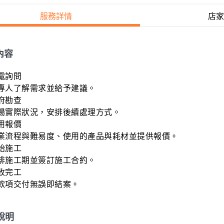
服務詳情
店家
內容
電詢問

專人了解需求並給予建議。

府勘查

場實際狀況，安排後續處理方式。

用報價

業流程與難易度、使用的產品與耗材並提供報價。

始施工

排施工期並簽訂施工合約。

收完工

款項交付無誤即結案。
說明