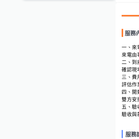
服務
一、來
來電由
二、到
確認現
三、費
評估作
四、開
雙方安
五、驗
驗收與
服務