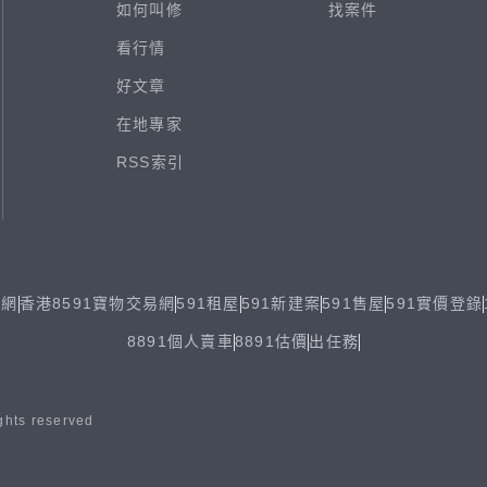
如何叫修
找案件
看行情
好文章
在地專家
RSS索引
易網
香港8591寶物交易網
591租屋
591新建案
591售屋
591實價登錄
8891個人賣車
8891估價
出任務
ghts reserved