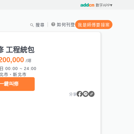
數字APP
如何刊登
搜尋
我是師傅要接案
修 工程統包
200,000
/
坪
 00:00 ~ 24:00
北市、新北市
一鍵叫修
分享