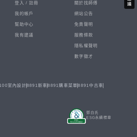
登入 /
註冊
關於找師傅
我的帳戶
網站公告
幫助中心
免責聲明
我有建議
服務條款
隱私權聲明
數字徵才
100室內設計
8891新車
8891購車菜單
8891中古車
鄧白氏
ESG永續標章