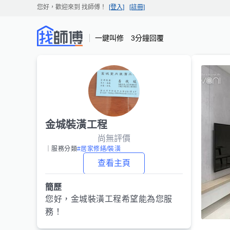
您好，歡迎來到
找師傅
！
[登入]
[註冊]
一鍵叫修 3分鐘回覆
金城裝潢工程
尚無評價
｜服務分類
#居家修繕/裝潢
查看主頁
簡歷
您好，
金城裝潢工程
希望能為您服
務！