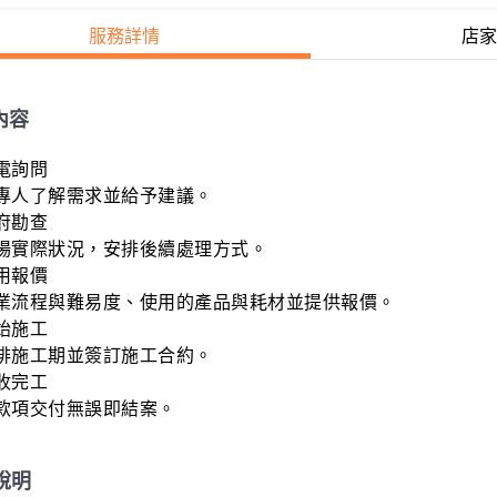
服務詳情
店家
內容
電詢問

專人了解需求並給予建議。

府勘查

場實際狀況，安排後續處理方式。

用報價

業流程與難易度、使用的產品與耗材並提供報價。

始施工

排施工期並簽訂施工合約。

收完工

款項交付無誤即結案。
說明