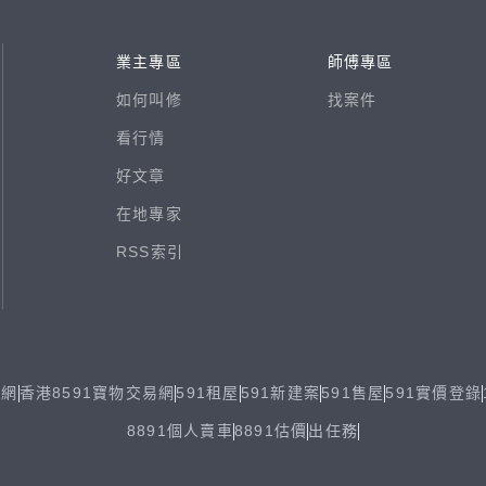
業主專區
師傅專區
如何叫修
找案件
看行情
好文章
在地專家
RSS索引
易網
香港8591寶物交易網
591租屋
591新建案
591售屋
591實價登錄
8891個人賣車
8891估價
出任務