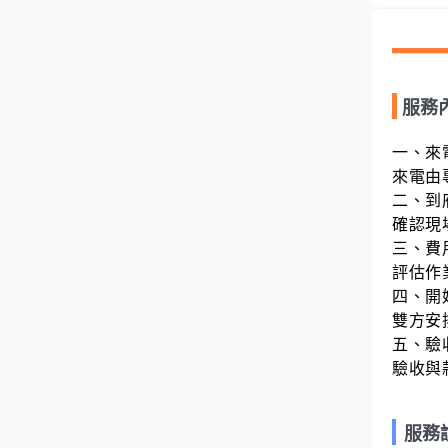
服務
一、來
來電由
二、到
確認現
三、費
評估作
四、開
雙方安
五、驗
驗收與
服務