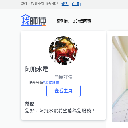
您好，歡迎來到
找師傅
！
[登入]
[註冊]
一鍵叫修 3分鐘回覆
阿飛水電
尚無評價
｜服務分類
#水電維修
查看主頁
簡歷
您好，
阿飛水電
希望能為您服務！