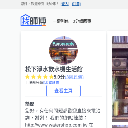
您好，歡迎來到
找師傅
！
[登入]
[註冊]
一鍵叫修 3分鐘回覆
松下淨水飲水機生活館
5.0
分
(
3
則評價)
｜服務分類
#水電維修
查看主頁
簡歷
您好，有任何問題都歡迎直接來電洽
詢，謝謝！ 我們的網站連結：
http://www.watershop.com.tw 在