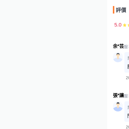
評價
5.0
余*芸
服
2
張*讓
服
2