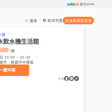
數字APP
如何刊登
搜尋
我是師傅要接案
水機
水飲水機生活館
500
/
趟
 10:00 ~ 20:30
園市、桃園市中壢區
一鍵叫修
分享