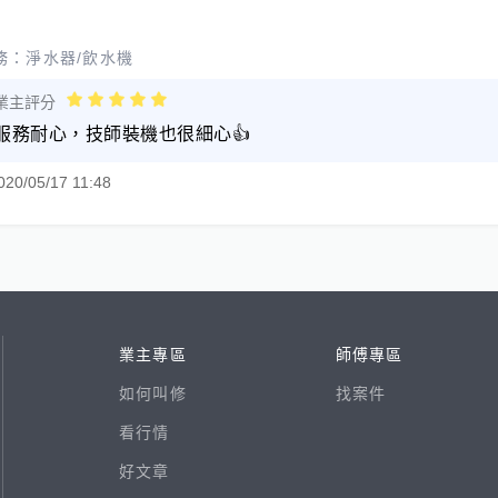
務：
淨水器/飲水機
業主評分
服務耐心，技師裝機也很細心👍
020/05/17 11:48
業主專區
師傅專區
如何叫修
找案件
看行情
好文章