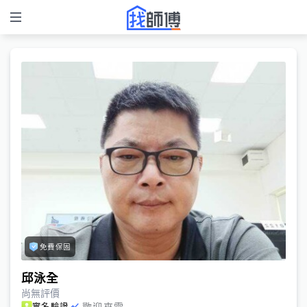
免費保固
邱泳全
尚無評價
歡迎來電
實名驗證