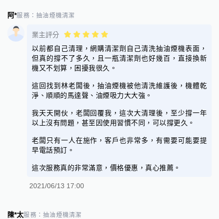
阿*
服務：
抽油煙機清潔
業主評分
以前都自己清理，網購清潔劑自己清洗抽油煙機表面，
但真的撐不了多久，且一瓶清潔劑也好幾百，直接換新
機又不划算，困擾我很久。
這回找到林老闆後，抽油煙機被他清洗維護後，機體乾
淨、順順的馬達聲、油煙吸力大大強。
我天天開伙，老闆回覆我，這次大清理後，至少撐一年
以上沒有問題，甚至因使用習慣不同，可以撐更久。
老闆只有一人在施作，客戶也非常多，有需要可能要提
早電話預訂。
這次服務真的非常滿意，價格優惠，真心推薦。
2021/06/13 17:00
陳*太
服務：
抽油煙機清潔