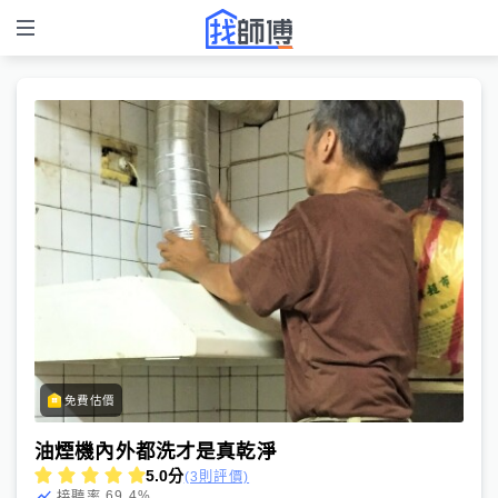
免費估價
油煙機內外都洗才是真乾淨
5.0
分
(3則評價)
69.4
%
接聽率