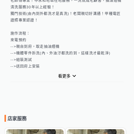
老師傅專業！中永和地區在地服務，一洗就成老顧客，抽油煙機
清洗服務30年以上經驗！

獨門技術(由內到外都洗才是真洗)！老闆親切好溝通！甲種電匠
證照專業認證！

施作流程：

來電預約

-->親自到府，取走抽油煙機

-->機體零件拆洗(內、外油汙都洗的到，這樣洗才最乾淨)

-->組裝測試

-->送回府上安裝
看更多
店家服務