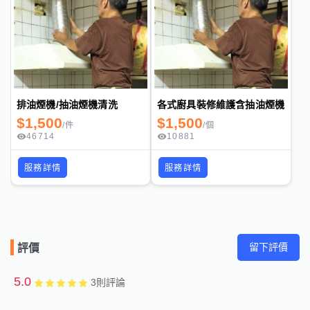
排油煙機/抽油煙機清洗
各式廚具裝修維護含抽油煙機
$
1,500
$
1,500
/
件
/
個
46714
10881
服務詳情
服務詳情
留下評價
評價
5.0
3
則評論