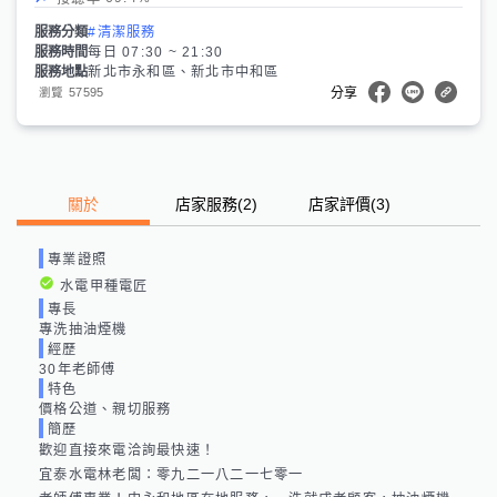
服務分類
#清潔服務
服務時間
每日 07:30 ~ 21:30
服務地點
新北市永和區、新北市中和區
57595
瀏覽
分享
關於
店家服務
(
2
)
店家評價
(3)
專業證照
水電甲種電匠
專長
專洗抽油煙機
經歷
30年老師傅
特色
價格公道、親切服務
簡歷
歡迎直接來電洽詢最快速！

宜泰水電林老闆：零九二一八二一七零一
