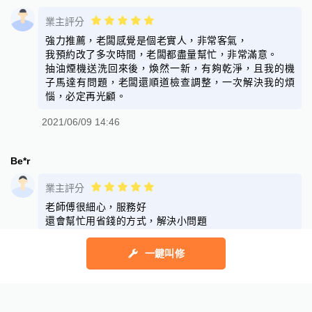
業主評分
強力推薦，老闆感覺是個老實人，非常客氣，
我預約改了多次時間，老闆都盡量幫忙，非常滿意。
抽油煙機送洗回來後，煥然一新，有夠乾淨，且我的機
子馬達有問題，老闆還順道檢查調整，一次解決我的煩
惱，必定再光顧。
2021/06/09 14:46
Be*r
業主評分
老師傅很細心，服務好
還會幫忙用省錢的方式，解決小問題
2021/06/08 17:55
一鍵叫修
幫助中心
我有建議