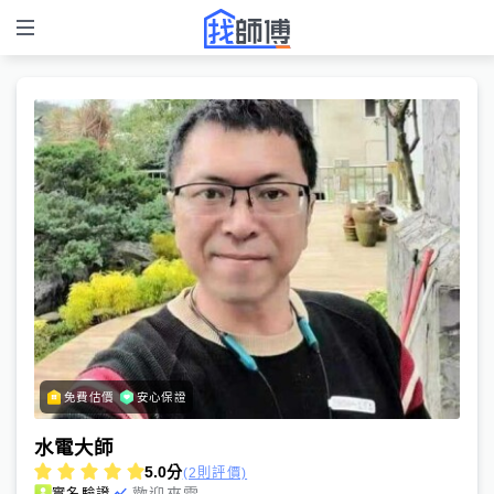
免費估價
安心保證
水電大師
5.0
分
(2則評價)
歡迎來電
實名驗證