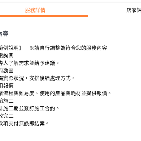
服務詳情
店家
內容
範例說明】　※請自行調整為符合您的服務內容

電詢問

專人了解需求並給予建議。

府勘查

場實際狀況，安排後續處理方式。

用報價

業流程與難易度、使用的產品與耗材並提供報價。

始施工

排施工期並簽訂施工合約。

收完工

款項交付無誤即結案。