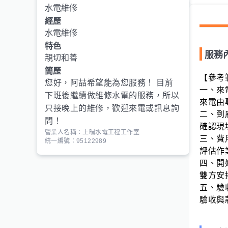
水電維修
經歷
水電維修
特色
服務
親切和善
簡歷
【參考
您好，阿喆希望能為您服務！ 目前
一、來
下班後繼續做維修水電的服務，所以
來電由
只接晚上的維修，歡迎來電或訊息詢
二、到
問！
確認現
營業人名稱：上暘水電工程工作室
三、費
統一編號：95122989
評估作
四、開
雙方安
五、驗
驗收與