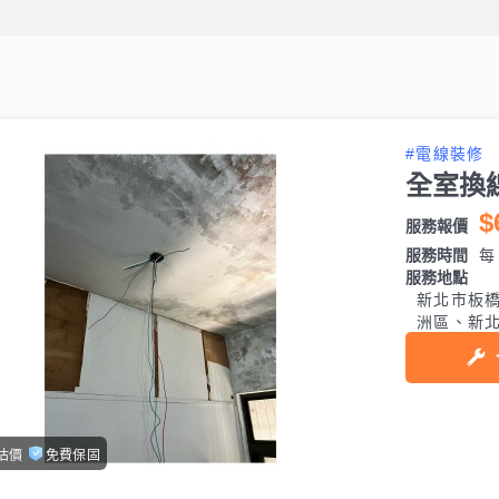
#電線裝修
全室換
$
服務報價
服務時間
每日
服務地點
新北市板
洲區、新
估價
免費保固