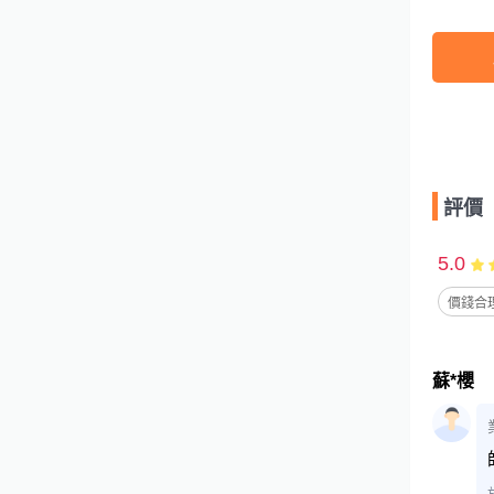
評價
5.0
價錢合理
蘇*櫻