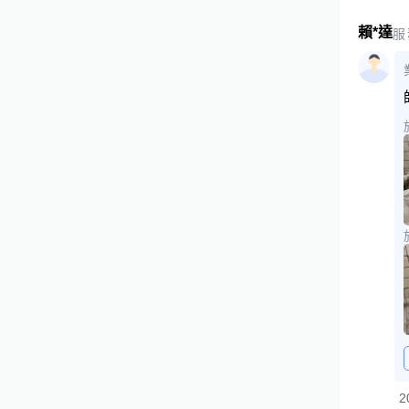
賴*達
服
2