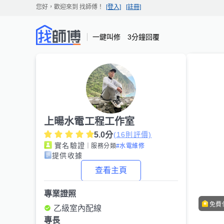
您好，歡迎來到
找師傅
！
[登入]
[註冊]
一鍵叫修 3分鐘回覆
上暘水電工程工作室
5.0
分
(
16
則評價)
實名驗證
｜服務分類
#水電維修
提供收據
查看主頁
專業證照
免費
乙級室內配線
專長