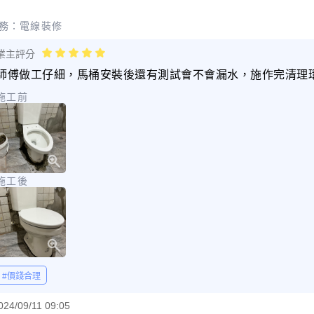
務：
電線裝修
業主評分
師傅做工仔細，馬桶安裝後還有測試會不會漏水，施作完清理
施工前
施工後
#價錢合理
024/09/11 09:05