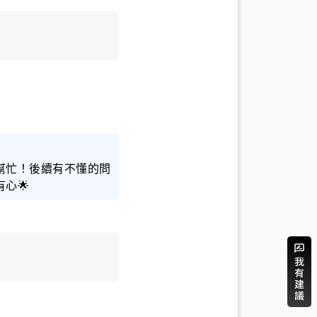
幫忙！後續有不懂的問
心🌟