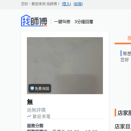
您好，歡迎來到
找師傅
！
[登入]
[註冊]
一鍵叫修 3分鐘回覆
簡
您好
免費保固
無
尚無評價
店家
歡迎來電
服務分類
店家目