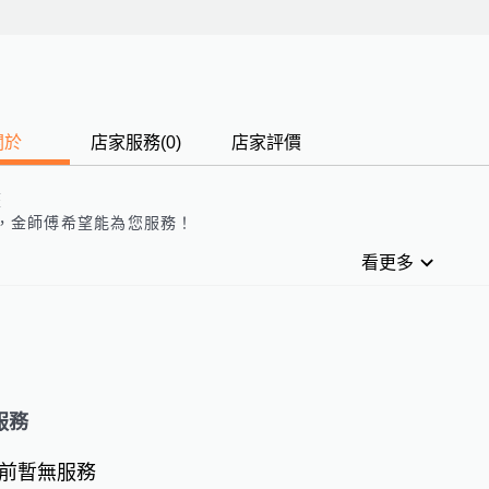
關於
店家服務
(
0
)
店家評價
歷
，
金師傅
希望能為您服務！
看更多
服務
前暫無服務