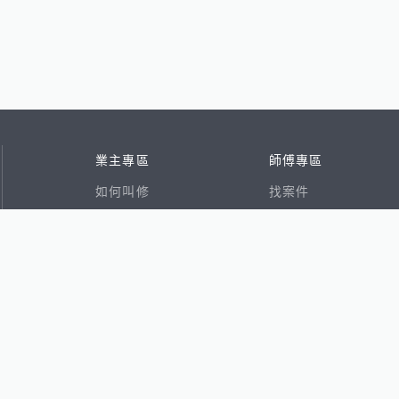
業主專區
師傅專區
如何叫修
找案件
看行情
好文章
在地專家
RSS索引