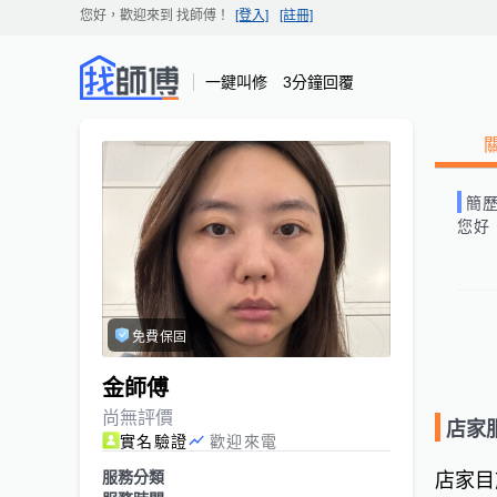
您好，歡迎來到
找師傅
！
[登入]
[註冊]
一鍵叫修 3分鐘回覆
簡
您好
免費保固
金師傅
尚無評價
店家
實名驗證
歡迎來電
服務分類
店家目