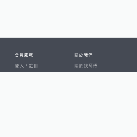
會員服務
關於我們
登入 /
註冊
關於找師傅
我的帳戶
網站公告
幫助中心
免責聲明
我有建議
服務條款
隱私權聲明
數字徵才