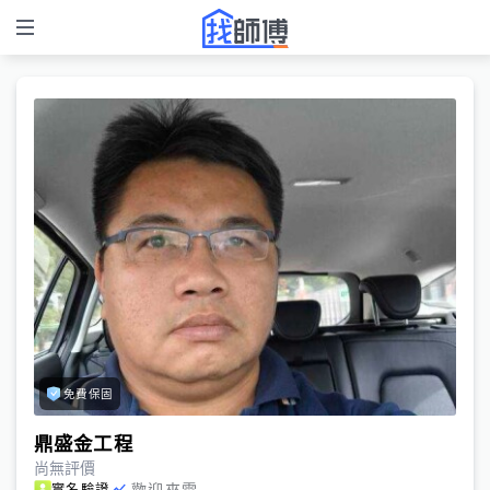
免費保固
鼎盛金工程
尚無評價
歡迎來電
實名驗證