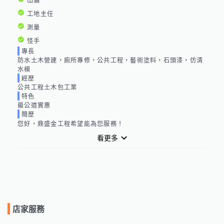
山貓
工地主任
測量
怪手
專長
防水土木營建，廁所專修，公共工程，藝術塗料，石頭漆，仿清
水模
經歷
公共工程土木包工業
特色
最公道實惠
簡歷
您好，鼎盛金工程希望能為您服務！
看更多
店家服務