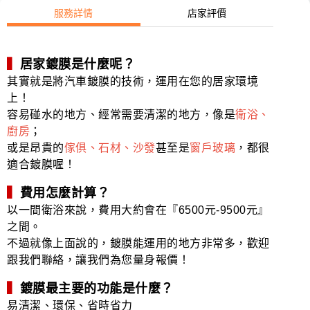
服務詳情
店家評價
▍
居家鍍膜是什麼呢？
其實就是將汽車鍍膜的技術，運用在您的居家環境
上！
容易碰水的地方、經常需要清潔的地方，像是
衛浴、
廚房
；
或是昂貴的
傢俱、石材、沙發
甚至是
窗戶玻璃
，都很
適合鍍膜喔！
▍
費用怎麼計算？
以一間衛浴來說，費用大約會在『6500元-9500元』
之間。
不過就像上面說的，鍍膜能運用的地方非常多，歡迎
跟我們聯絡，讓我們為您量身報價！
▍
鍍膜最主要的功能是什麼？
易清潔、環保、省時省力