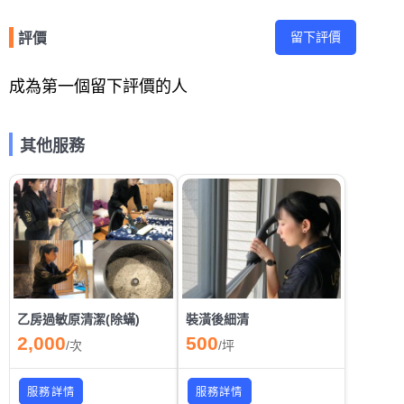
留下評價
評價
成為第一個留下評價的人
其他服務
乙房過敏原清潔(除蟎)
裝潢後細清
2,000
500
/
次
/
坪
服務詳情
服務詳情