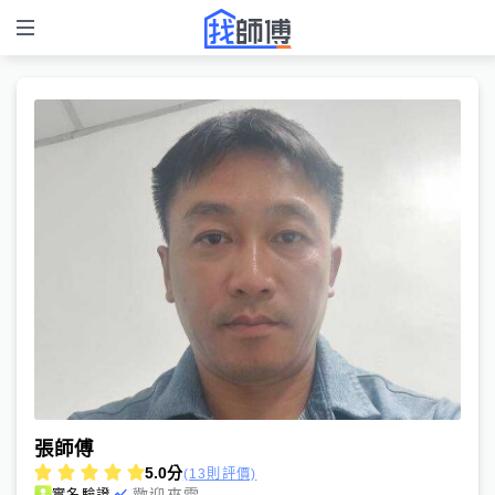
張師傅
5.0
分
(13則評價)
歡迎來電
實名驗證