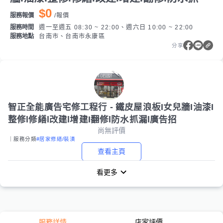
$0
服務報價
/
報價
服務時間
週一至週五 08:30 ~ 22:00、週六日 10:00 ~ 22:00
服務地點
台南市、台南市永康區
分享
智正全能廣告宅修工程行 - 鐵皮屋浪板I女兒牆I油漆I
整修l修繕l改建l增建I翻修l防水抓漏l廣告招
尚無評價
｜服務分類
#居家修繕/裝潢
查看主頁
看更多
服務詳情
店家評價