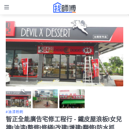
#油漆粉刷
智正全能廣告宅修工程行 - 鐵皮屋浪板I女兒
牆I油漆I整修l修繕l改建l增建I翻修l防水抓