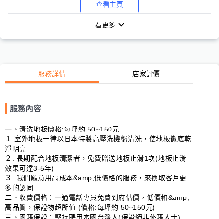
查看主頁
看更多
服務詳情
店家評價
服務內容
一、清洗地板價格:每坪約 50~150元

１.室外地板一律以日本特製高壓洗機盤清洗，使地板徹底乾
淨明亮

２. 長期配合地板清潔者，免費贈送地板止滑1次(地板止滑
效果可達3-5年)

３. 我們願意用高成本&amp;低價格的服務，來換取客戶更
多的認同

二、收費價格：一通電話專員免費到府估價，低價格&amp;
高品質，保證物超所值 (價格:每坪約 50~150元)

三、國籍保證：堅持聘用本國台灣人(保證絕非外籍人士)
