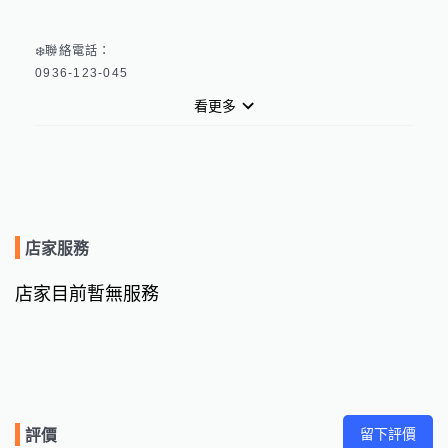
❄️聯絡電話：

0936-123-045

看更多
❄️LINE 預約服務：

LINE ID：@168naoxp

❄️FB粉絲頁：

請搜尋『登峰空調』

店家服務
❄️Google地圖：

請搜尋『登峰空調』

店家目前暫無服務
❄️服務項目：

🔹【冷氣空調】

安裝、維修、清洗、移機、灌冷煤

🔹【直立式洗衣機】

清洗
留下評價
評價