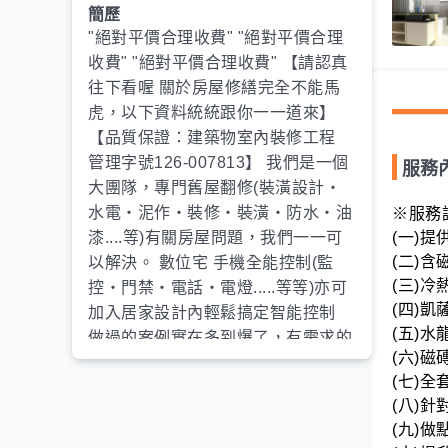
簡歷
"絕對平價合理收費" "絕對平價合理
收費" "絕對平價合理收費" 【請認真
往下看喔 關於房屋修繕完全不能馬
虎，以下資料統統跟你一一道來】
【品質保證：建築物室內裝修工程
管理字號126-007813】 我們是一個
服務
大團隊，專門舊屋翻修(裝潢設計‧
水電‧泥作‧裝修‧裝潢‧防水‧油
※服務說
(一)提
漆....等)有關房屋問題，我們一一可
(二)含
以解決。 數位宅 手機全能控制(監
(三)冷
控‧門禁‧電話‧電燈.....等等)亦可
(四)凱
加入居家設計內輕鬆搞定智能控制
(五)水龍
做過的案例實在多到爆了，有需求的
(六)磁
可以來信提供 沒有認真‧沒有負責
(七)全
一律不用給錢 為求保障雙方面，施
(八)針
作一律簽約，報價‧照片‧面積‧尺
(九)做
寸‧工法‧細部解說，保障條款統統