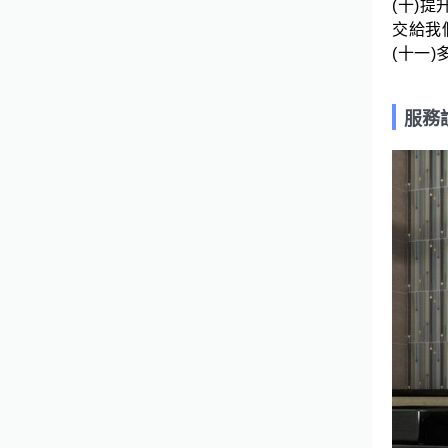
(十)
可以加上去。 看了有興趣就連絡‧
交給我們
千萬不用怕來電不給作講太多我會划
(十一
不來，交朋友也行，今天沒給我做將
來有問題也可找我，小場可接試試，
我們不是人力銀行師父不借，點工只
服務
好說聲抱歉，僅針對統包幫你負責到
好，施工前不給訂金也抱歉，合理安
排工作，訂料，安排器具均是必須
的，沒有甚麼不放心的一律就是簽
約，施工前歡迎清查本人信用。