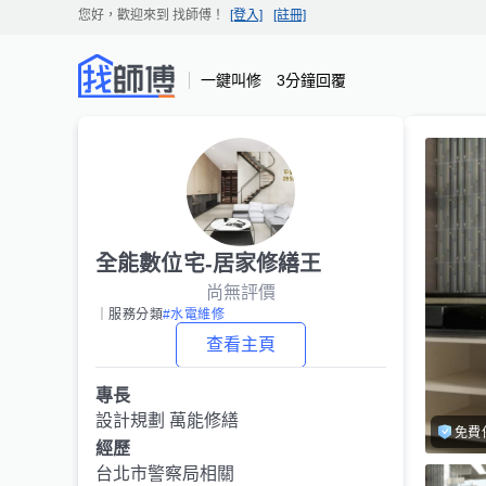
您好，歡迎來到
找師傅
！
[登入]
[註冊]
一鍵叫修 3分鐘回覆
全能數位宅-居家修繕王
尚無評價
｜服務分類
#水電維修
查看主頁
專長
設計規劃 萬能修繕
免費
經歷
台北市警察局相關