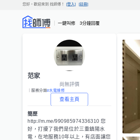
您好，歡迎來到
找師傅
！
[登入]
[註冊]
一鍵叫修 3分鐘回覆
范家
尚無評價
｜服務分類
#水電維修
查看主頁
簡歷
http://m.me/990985974336310 您
好，打擾了我們是位於三重鎮陽水
電，在地服務10年以上，有店面讓您