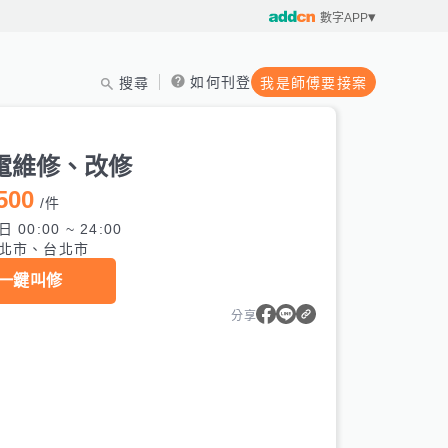
數字APP
如何刊登
搜尋
我是師傅要接案
電維修、改修
500
/
件
 00:00 ~ 24:00
北市、台北市
一鍵叫修
分享