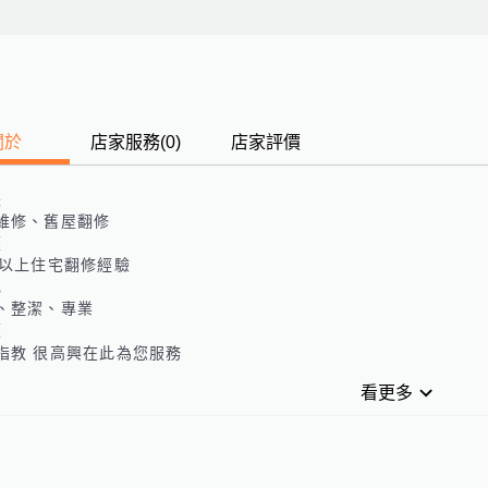
關於
店家服務
(
0
)
店家評價
長
維修、舊屋翻修
歷
年以上住宅翻修經驗
色
、整潔、專業
歷
指教 很高興在此為您服務
看更多