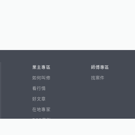
業主專區
師傅專區
如何叫修
找案件
看行情
好文章
在地專家
RSS索引