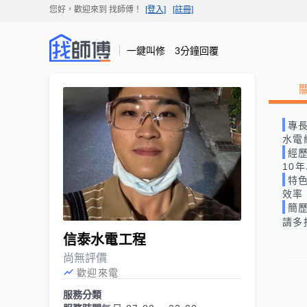
您好，歡迎來到
找師傅
！
[登入]
[註冊]
一鍵叫修 3分鐘回覆
專
水電
經
10
特
效率
簡
請多
信泰水電工程
尚無評價
歡迎來電
服務分類