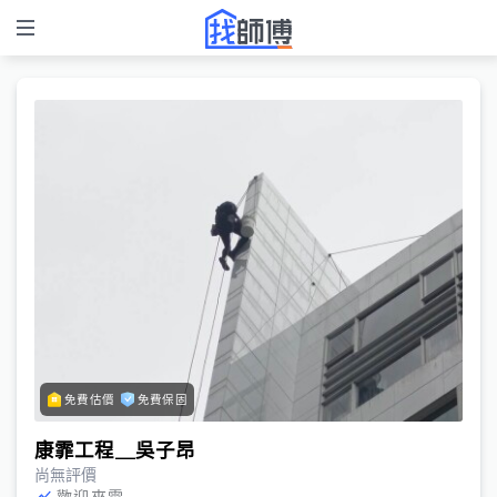
免費估價
免費保固
康霏工程＿吳子昂
尚無評價
歡迎來電