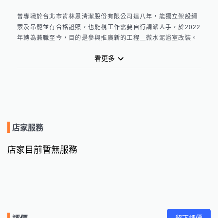
曾專職於台北市肯林恩清潔股份有限公司達八年，能獨立架設繩
索及吊籠並有合格證照，也能視工作需要自行調派人手，於2022
年轉為兼職至今，目的是參與推廣新的工程＿微水泥浴室改裝。

看更多
我的專業項目為：

外牆防水工程及室內負水壓壁面敲除防水工程及復原

屋頂防水、窗框坎縫防水

外牆打診及損壞磁磚更新鋪貼（有外牆診斷證照）

各式矽利康更換（垂流型也沒問題），外牆雨遮更新、草皮鋪貼

外牆清洗（酸鹼性藥劑除外）

微水泥材料批刮（適用於許多基底材質）

店家服務
我的工作態度積極，有責任感，適合需要保固的工作。懷抱學徒
店家目前暫無服務
精神，相信細水長流，能夠耐心溝通，相信我們的合作能讓您滿
意。