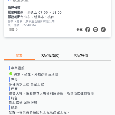
服務分類
服務時間
週一至週五 07:00 ~ 18:00
服務地點
台北市、新北市、桃園市
營業人名稱：康霏生活股份有限公司
統一編號：65546004
0
瀏覽
分享
關於
店家服務
(
0
)
店家評價
專業證照
繩索、吊籠、外牆診斷及其他
專長
多種防水工程 高空工程
經歷
統豐大樓、康和證卷大樓矽利康更新，晶華酒店磁磚檢修
特色
耐心溝通 誠懇服務
簡歷
您好～專業為多種防水工程及高空工程。
