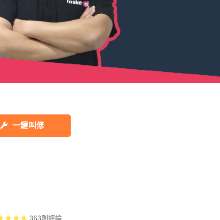
一鍵叫修
363
則評論