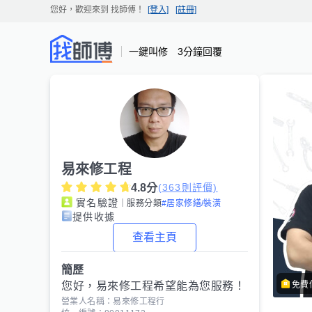
您好，歡迎來到
找師傅
！
[登入]
[註冊]
一鍵叫修 3分鐘回覆
易來修工程
4.8
分
(
363
則評價)
實名驗證
｜服務分類
#居家修繕/裝潢
提供收據
查看主頁
簡歷
免費
您好，易來修工程希望能為您服務！
營業人名稱：易來修工程行