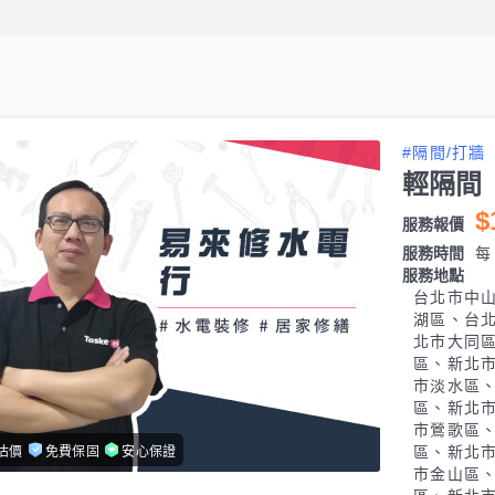
#隔間/打牆
輕隔間
$
服務報價
服務時間
每日
服務地點
台北市中
湖區、台
北市大同
區、新北
市淡水區
區、新北
市鶯歌區
區、新北
估價
免費保固
安心保證
市金山區