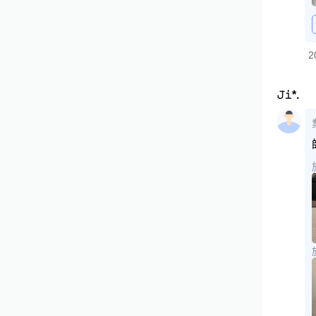
2
𝙹𝚒*.