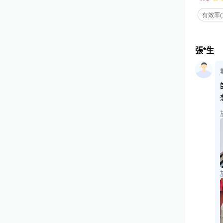
有效率(1
張*生