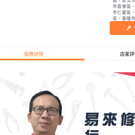
區、新北
市貢寮區
市仁愛區
區、基隆
服務詳情
店家評