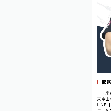
▎
服務
一、來
來電由
LINE
二、到