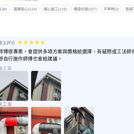
38)
服務貼心(124)
細心施工(119)
價錢合理(107)
不準時(2)
態度不
業主評分
師傅很專業，會提供多項方案與價格給選擇，有疑問或工法師
想自行施作師傅也會給建議。
施工前
施工後