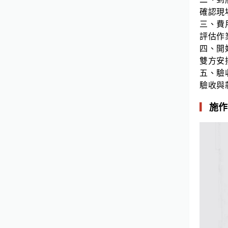
確認現
三、費
評估作
四、開
雙方安
五、驗
驗收與
▎
施作