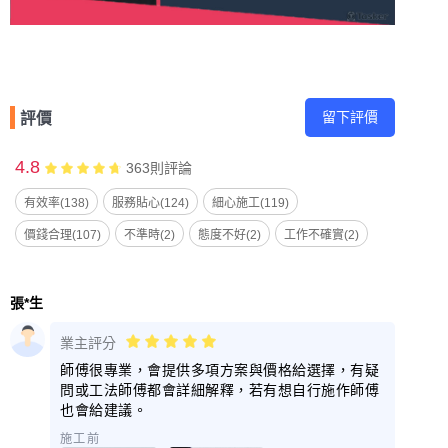
留下評價
評價
4.8
363
則評論
有效率(138)
服務貼心(124)
細心施工(119)
價錢合理(107)
不準時(2)
態度不好(2)
工作不確實(2)
張*生
業主評分
師傅很專業，會提供多項方案與價格給選擇，有疑
問或工法師傅都會詳細解釋，若有想自行施作師傅
也會給建議。
施工前