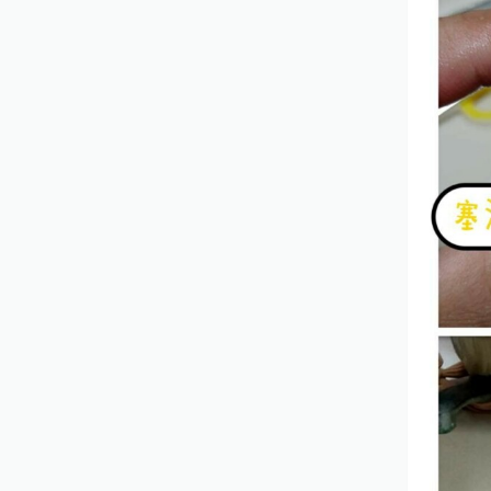
機嗎？ 需不需要洗看照片就知道了 #
防疫抗戰 從居家生活做起，喝的安
心，洗的放心，吹的舒適 #快來預約
泓展保證用心 ⬆️⬆️⬆️ 服務項目： 1.專
業高週波水管清洗 2.專業水塔清洗 3.
直立式洗衣機清洗 4.分離式冷氣機清
洗 5.淨水器過濾器安裝 6.基本水電處
理 7.安裝分離式冷氣機 快趁早預約
排洗機哦！ 預約專線： ⬇️⬇️⬇️
0920625524羅先生 讓你享受更加便
捷的溝通方式！ 快來LINE我吧!
https://line.me/ti/p/4jWDC3wHlB #
想了解更多歡迎留言或粉絲團私訊或
直撥預約專線！