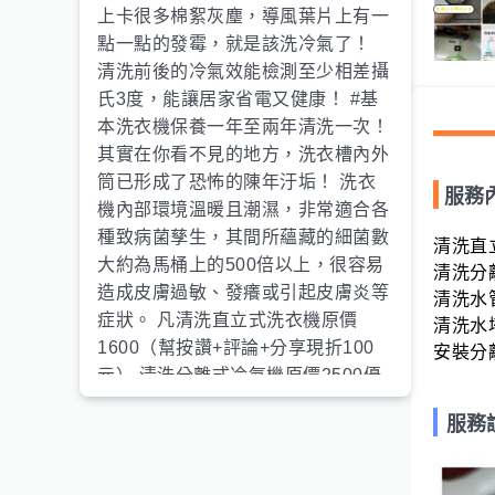
上卡很多棉絮灰塵，導風葉片上有一
點一點的發霉，就是該洗冷氣了！
清洗前後的冷氣效能檢測至少相差攝
氏3度，能讓居家省電又健康！ #基
本洗衣機保養一年至兩年清洗一次！
其實在你看不見的地方，洗衣槽內外
筒已形成了恐怖的陳年汙垢！ 洗衣
服務
機內部環境溫暖且潮濕，非常適合各
種致病菌孳生，其間所蘊藏的細菌數
清洗直立
大約為馬桶上的500倍以上，很容易
清洗分離
造成皮膚過敏、發癢或引起皮膚炎等
清洗水管
症狀。 凡清洗直立式洗衣機原價
清洗水塔
1600（幫按讚+評論+分享現折100
安裝分
元） 清洗分離式冷氣機原價2500優
惠2000元（一戶多台或推薦揪團另
服務
有優惠免費贈送清洗室外機！ 另享
有優惠更多哦！ #有超過兩年未洗過
的洗衣機嗎？ #有吹出來黴味的冷氣