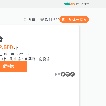
數字APP
如何刊登
搜尋
我是師傅要接案
管
2,500
/
個
 08:30 ~ 22:00
中市、彰化縣、苗栗縣、南投縣
一鍵叫修
分享