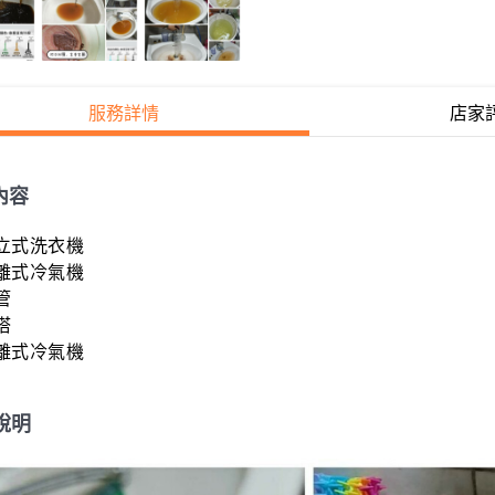
服務詳情
店家
內容
式洗衣機

式冷氣機





離式冷氣機
說明