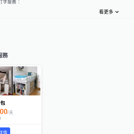
字服務：

能為您製作內容豐富、排版整齊之文件

看更多
請提供需排版的文字及資料

成後可選擇為word檔案或PDF檔

有特殊排版需求或格式請事先告知
服務
外包
000
/
天
8
詳情