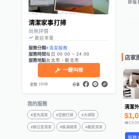
排版打
1、
2、
清潔家事打掃
3、完
尚無評價
4、
歡迎來電
服務分類
#清潔服務
服務時間
每日 00:00 ~ 24:00
店家
服務地點
台北市、新北市
一鍵叫修
1508
瀏覽
分享
我的服務
清潔
$
1,
#
室內清潔
#
空屋打掃
#
大掃除
150
#
辦公室清潔
#
裝潢細清
#
搬家清潔
服務