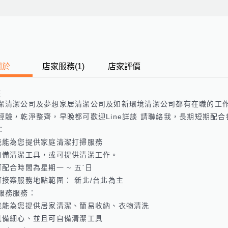
關於
店家服務
(
1
)
店家評價
歷
潔清潔公司及夢想家居清潔公司及如新環境清潔公司都有在職的工作
經驗，乾淨整齊，早晚都可歡迎Line詳談 請聯絡我，長期短期配合都


我能為您提供家庭清潔打掃服務

自備清潔工具，或可提供清潔工作。

配合時間為星期一 ~ 五ˋ日

可接案服務地點範圍： 新北/台北為主

務服務：

我能為您提供居家清潔、簡易收納、衣物清洗

具備細心、並且可自備清潔工具
