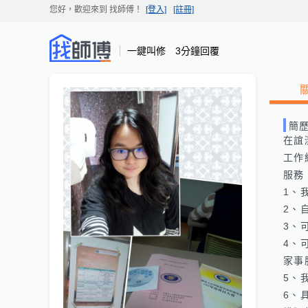
您好，歡迎來到
找師傅
！
[登入]
[註冊]
一鍵叫修 3分鐘回覆
簡
在誼
工作
服務：
1、
2、
3、可
4、
家事服
5、
6、