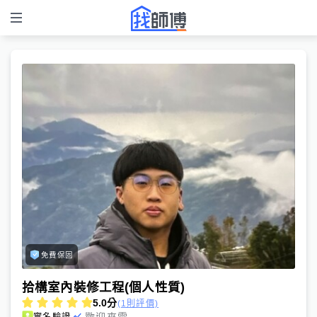
免費保固
拾構室內裝修工程(個人性質)
5.0
分
(1則評價)
歡迎來電
實名驗證