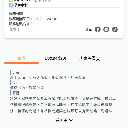
提供收據
服務分類
服務時間
每日 00:00 ~ 24:00
服務地點
高雄市
0
瀏覽
分享
關於
店家服務
(
0
)
店家評價
(1)
專長
木工裝潢、廁所天花板、組裝傢俱、拆除裝潢
特色
價格公道、歡迎討論
簡歷
您好，拾構室內裝修工程希望能為您服務，我是許哲維，對您工
作機會很感興趣，是正職裝潢師傅，有在協助業主裝潢後續整
修、補修的問題！有相關問題與想法都可以提出討論！謝謝🙏
看更多