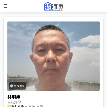
免費保固
林烱維
尚無評價
歡迎來電
實名驗證