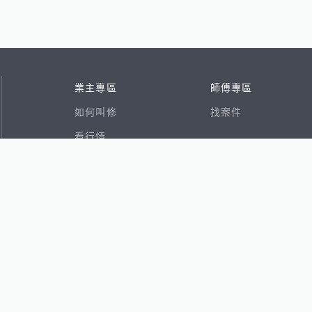
業主專區
師傅專區
如何叫修
找案件
看行情
好文章
在地專家
RSS索引
易網
香港8591寶物交易網
591租屋
591新建案
591售屋
591實價登錄