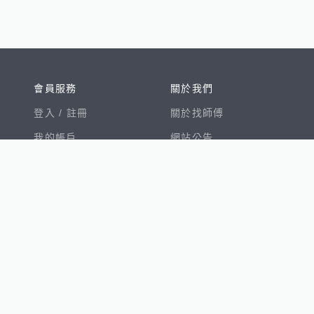
會員服務
關於我們
登入 /
註冊
關於找師傅
我的帳戶
網站公告
幫助中心
免責聲明
我有建議
服務條款
隱私權聲明
數字徵才
100室內設計
8891新車
8891購車菜單
8891中古車