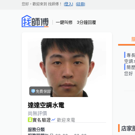
您好，歡迎來到
找師傅
！
[登入]
[註冊]
一鍵叫修 3分鐘回覆
專
空調
簡
您好
免費保固
達達空調水電
尚無評價
實名驗證
歡迎來電
店家
服務分類