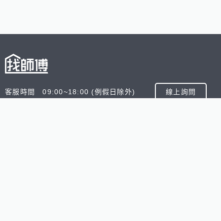
客服時間 09:00~18:00 (例假日除外)
線上詢問
客服信箱 service@945.com.tw
公司名稱 數字科技股份有限公司
追蹤我們
518熊班
518找好公司
小雞上工
台灣8591寶物交