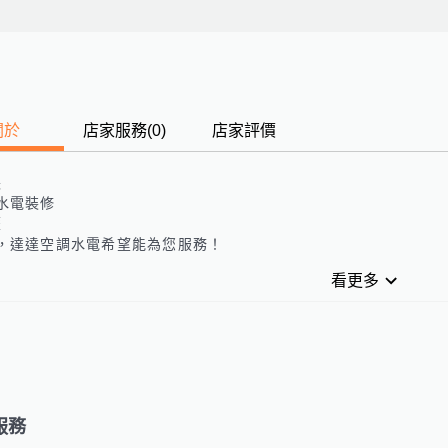
關於
店家服務
(
0
)
店家評價
長
水電裝修
歷
，達達空調水電希望能為您服務！
看更多
服務