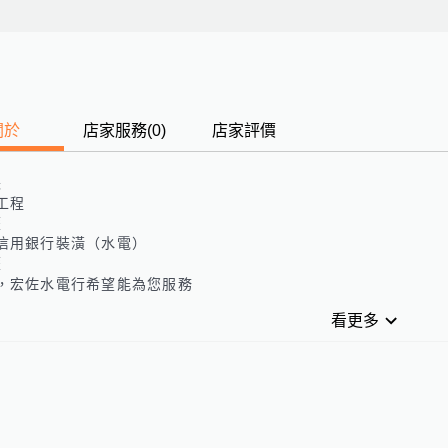
關於
店家服務
(
0
)
店家評價
長
工程
歷
信用銀行裝潢（水電）
歷
，宏佐水電行希望能為您服務
看更多