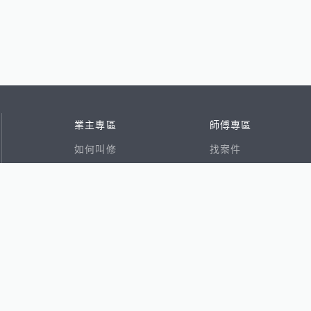
業主專區
師傅專區
如何叫修
找案件
看行情
好文章
在地專家
RSS索引