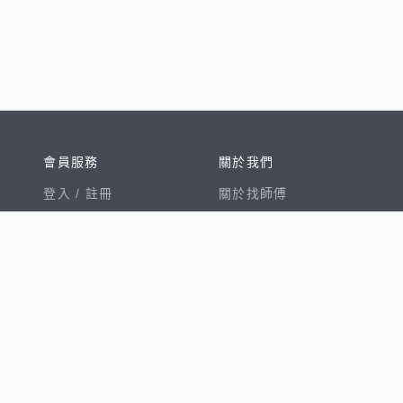
會員服務
關於我們
登入 /
註冊
關於找師傅
我的帳戶
網站公告
幫助中心
免責聲明
我有建議
服務條款
隱私權聲明
數字徵才