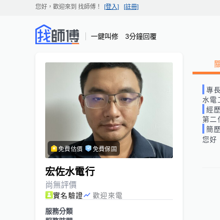
您好，歡迎來到
找師傅
！
[登入]
[註冊]
一鍵叫修 3分鐘回覆
專
水電
經
第二
簡
您好
免費估價
免費保固
宏佐水電行
尚無評價
實名驗證
歡迎來電
服務分類