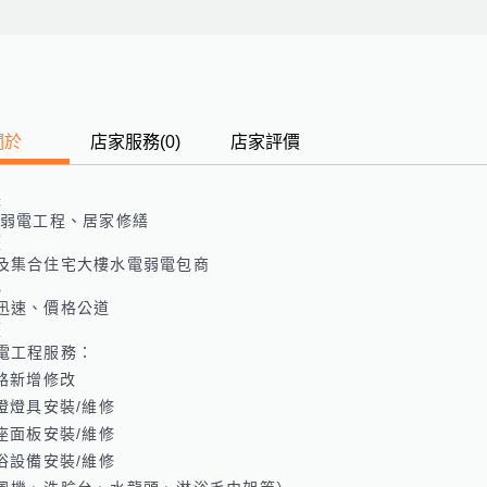
關於
店家服務
(
0
)
店家評價
長
/弱電工程、居家修繕
歷
及集合住宅大樓水電弱電包商
色
迅速、價格公道
歷
電工程服務：

路新增修改

燈燈具安裝/維修

座面板安裝/維修

浴設備安裝/維修
