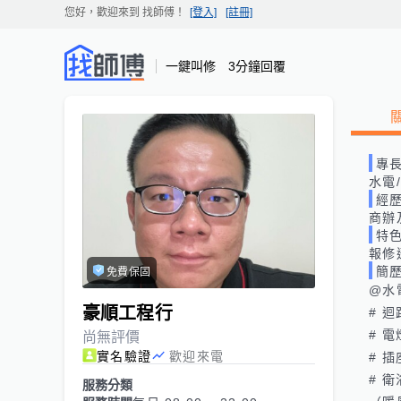
您好，歡迎來到
找師傅
！
[登入]
[註冊]
一鍵叫修 3分鐘回覆
專
水電
經
商辦
特
報修
簡
免費保固
@水
豪順工程行
# 迴
# 電
尚無評價
實名驗證
歡迎來電
# 插
# 衛
服務分類