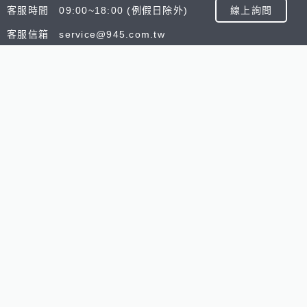
客服時間 09:00~18:00 (例假日除外)
線上詢問
客服信箱 service@945.com.tw
公司名稱 數字科技股份有限公司
追蹤我們
518熊班
518找好公司
小雞上工
台灣8591寶物交
Copyright © 2025 by Addcn Technology Co., Ltd. All Ri