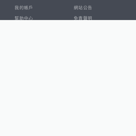
我的帳戶
網站公告
幫助中心
免責聲明
我有建議
服務條款
隱私權聲明
數字徵才
100室內設計
8891新車
8891購車菜單
8891中古車
鄧白氏
ESG永續標章