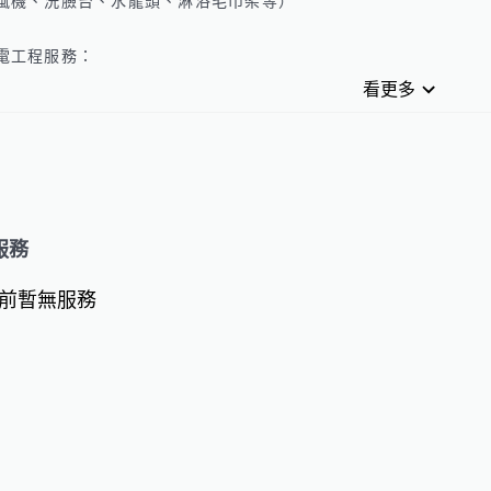
風機、洗臉台、水龍頭、淋浴毛巾架等）

電工程服務：

電視壁掛架安裝

看更多
資訊網路電話插座面板安裝/維修

監視器與主機安裝/維修

資訊機櫃、弱電箱整線

車道-車道主機、紅綠燈、紅外線感應器

   安裝/維修

門禁-讀卡機、電鎖、開門鈕安裝/維修
服務
前暫無服務