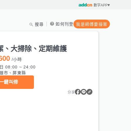
數字APP
如何刊登
搜尋
我是師傅要接案
潔、大掃除、定期維護
600
/
小時
 08:00 ~ 24:00
雄市、屏東縣
一鍵叫修
分享