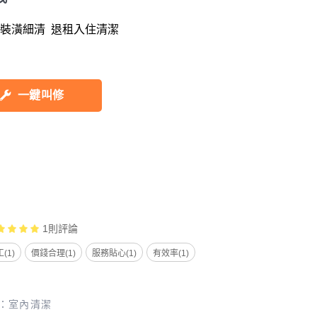
 裝潢細清  退租入住清潔
一鍵叫修
1
則評論
(1)
價錢合理(1)
服務貼心(1)
有效率(1)
：
室內清潔