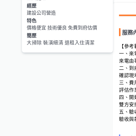
經歷
建設公司營造
特色
價格便宜 技術優良 免費到府估價
服務
簡歷
大掃除 裝潢細清 退租入住清潔
【參考
一、來
來電由
二、到
確認現
三、費
評估作
四、開
雙方安
五、驗
驗收與