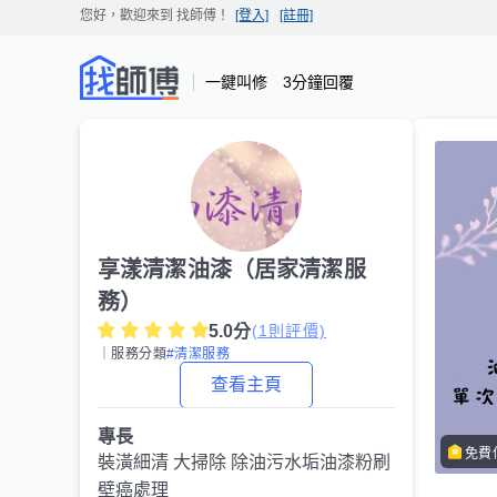
您好，歡迎來到
找師傅
！
[登入]
[註冊]
一鍵叫修 3分鐘回覆
享漾清潔油漆（居家清潔服
務）
5.0
分
(
1
則評價)
｜服務分類
#清潔服務
查看主頁
專長
免費
裝潢細清 大掃除 除油污水垢油漆粉刷
壁癌處理