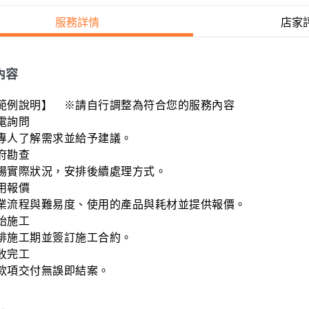
服務詳情
店家
內容
範例說明】　※請自行調整為符合您的服務內容

電詢問

專人了解需求並給予建議。

府勘查

場實際狀況，安排後續處理方式。

用報價

業流程與難易度、使用的產品與耗材並提供報價。

始施工

排施工期並簽訂施工合約。

收完工

款項交付無誤即結案。