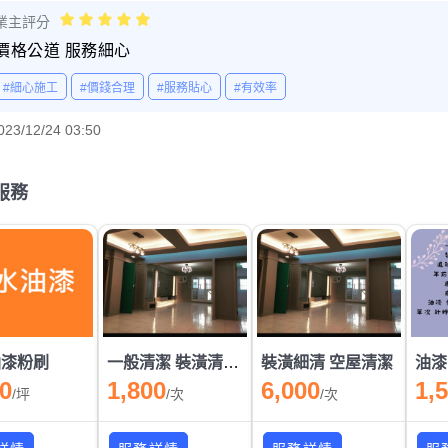
業主評分
價格公道 服務細心
#細心施工
#價錢合理
#服務貼心
#有效率
023/12/24 03:50
服務
油漆粉刷
一般清潔 裝潢清潔 大掃除
裝潢細清 空屋清潔
油漆
00
1,800
6,000
1,
/
坪
/
次
/
次