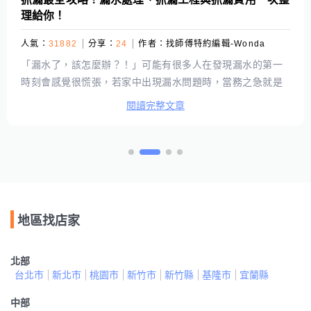
理給你！
人氣：
31882
分享：
24
作者：
找師傅特約編輯-Wonda
「漏水了，該怎麼辦？！」可能有很多人在發現漏水的第一
時刻會感覺很慌張，若家中出現漏水問題時，當務之急就是
先透過抓漏找出漏水點，再對症下藥，才能有效從根源防堵
閱讀完整文章
漏水現象，徹底解決家中漏水的問題。不過，漏水處理、抓
漏工程大概需要準備多少預算才夠呢？相信很多人心中會有
這個疑問，因此本篇將針對漏水可能需要的費用進行整理，
如果有抓漏需求的時候免緊張！先看過以下文章，就知道預
算該如何準備囉！
地區找店家
北部
台北市
新北市
桃園市
新竹市
新竹縣
基隆市
宜蘭縣
中部