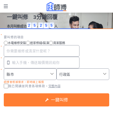
一鍵叫修 3分鐘回覆
2
5
,
2
5
5
本月叫修成功
人
要叫修的項目
水電維修安裝
居家修繕/裝潢
清潔服務
師傅會根據需求，即時線上報價
我已閱讀並同意
各項條款。
完整內容
一鍵叫修