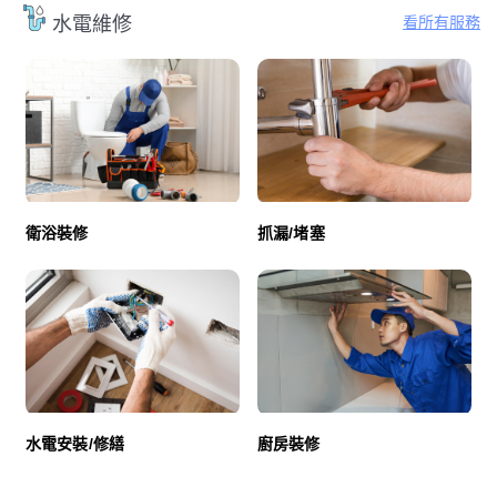
看所有服務
水電維修
衛浴裝修
抓漏/堵塞
廚房裝修
水電安裝/修繕