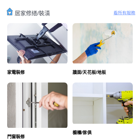
看所有服務
居家修繕/裝潢
家電裝修
牆面/天花板/地板
櫥櫃/傢俱
門窗裝修