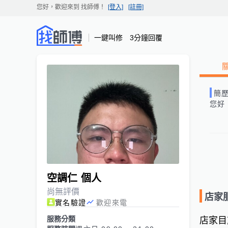
您好，歡迎來到
找師傅
！
[登入]
[註冊]
一鍵叫修 3分鐘回覆
簡
您好
空調仁 個人
尚無評價
店家
實名驗證
歡迎來電
服務分類
店家目