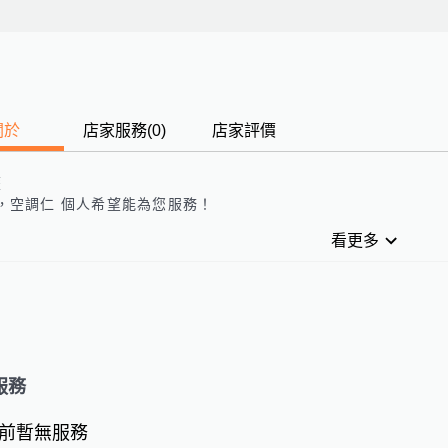
關於
店家服務
(
0
)
店家評價
歷
，
空調仁 個人
希望能為您服務！
看更多
服務
前暫無服務