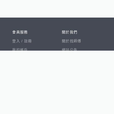
會員服務
關於我們
登入 /
註冊
關於找師傅
我的帳戶
網站公告
幫助中心
免責聲明
我有建議
服務條款
隱私權聲明
數字徵才
100室內設計
8891新車
8891購車菜單
8891中古車