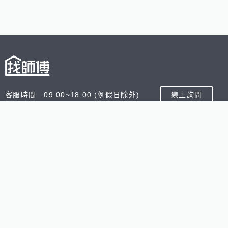
客服時間 09:00~18:00 (例假日除外)
線上詢問
客服信箱 service@945.com.tw
公司名稱 數字科技股份有限公司
追蹤我們
518熊班
518找好公司
小雞上工
台灣8591寶物交