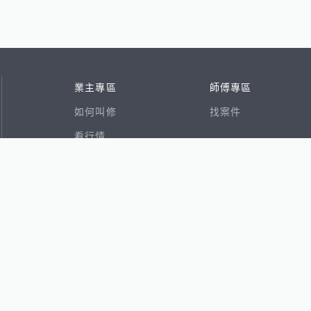
業主專區
師傅專區
如何叫修
找案件
看行情
好文章
在地專家
RSS索引
易網
香港8591寶物交易網
591租屋
591新建案
591售屋
591實價登錄