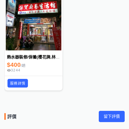
熱水器裝修/保養(櫻花牌,林內牌,莊頭北總經銷商)
$
400
/
趟
3244
服務詳情
留下評價
評價