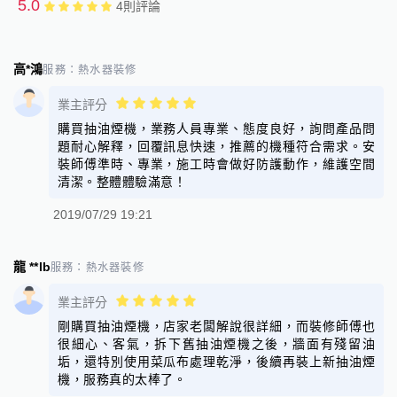
5.0
4
則評論
高*鴻
服務：
熱水器裝修
業主評分
購買抽油煙機，業務人員專業、態度良好，詢問產品問
題耐心解釋，回覆訊息快速，推薦的機種符合需求。安
裝師傅準時、專業，施工時會做好防護動作，維護空間
清潔。整體體驗滿意！
2019/07/29 19:21
龍 **lb
服務：
熱水器裝修
業主評分
剛購買抽油煙機，店家老闆解說很詳細，而裝修師傅也
很細心、客氣，拆下舊抽油煙機之後，牆面有殘留油
垢，還特別使用菜瓜布處理乾淨，後續再裝上新抽油煙
機，服務真的太棒了。