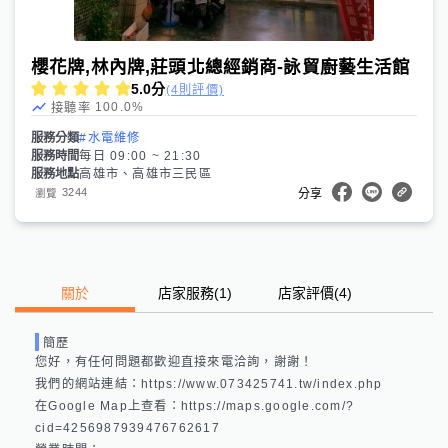
櫻花牌,林內牌,莊頭北總經銷商-詠貿廚藝生活館
5.0
分
(4則評價)
100.0
%
接聽率
服務分類
#水電維修
服務時間
每日 09:00 ~ 21:30
服務地點
高雄市、高雄市三民區
3244
瀏覽
分享
關於
店家服務
(
1
)
店家評價
(4)
簡歷
您好，有任何問題都歡迎直接來電洽詢，謝謝！

我們的網站連結：https://www.073425741.tw/index.php 

在Google Map上查看：https://maps.google.com/?
cid=4256987939476762617 
