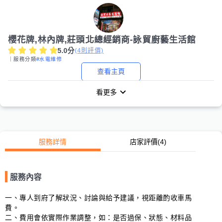
櫻花牌,林內牌,莊頭北總經銷商-詠貿廚藝生活館
5.0
分
(
4
則評價)
｜服務分類
#水電維修
查看主頁
看更多
服務詳情
店家評價
(4)
服務內容
一、專人到府了解狀況、討論與給予建議，視距離酌收車馬
費。

二、費用會依實際作業調整，如：是否過保、狀態、材料品