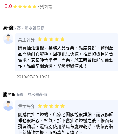
5.0
4
則評論
高*鴻
服務：
熱水器裝修
業主評分
購買抽油煙機，業務人員專業、態度良好，詢問產
品問題耐心解釋，回覆訊息快速，推薦的機種符合
需求。安裝師傅準時、專業，施工時會做好防護動
作，維護空間清潔。整體體驗滿意！
2019/07/29 19:21
龍 **lb
服務：
熱水器裝修
業主評分
剛購買抽油煙機，店家老闆解說很詳細，而裝修師
傅也很細心、客氣，拆下舊抽油煙機之後，牆面有
殘留油垢，還特別使用菜瓜布處理乾淨，後續再裝
上新抽油煙機，服務真的太棒了。