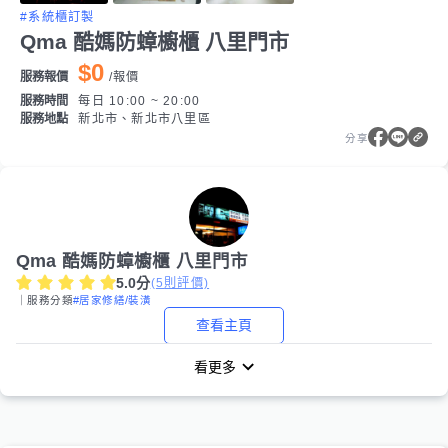
#系統櫃訂製
Qma 酷媽防蟑櫥櫃 八里門市
$0
服務報價
/
報價
服務時間
每日 10:00 ~ 20:00
服務地點
新北市、新北市八里區
分享
Qma 酷媽防蟑櫥櫃 八里門市
5.0
分
(
5
則評價)
｜服務分類
#居家修繕/裝潢
查看主頁
看更多