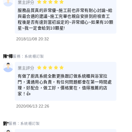
業主評分
服務品質真的非常優~施工前也非常有耐心討論~給
與最合適的建議~施工完畢也親自安排到府檢查工
程後是否有達到當初設定的~非常細心~如果有10顆
星~我一定會給到10顆星!
2018/11/08 20:32
陳*樺
服務：
系統櫃訂製
業主評分
有做了廚具系統全數更換跟訂做系統櫃與浴室拉
門，溝通用心負責，有任何問題都會在第一時間處
理，好配合，做工好。價格實在，值得推薦的店
家！👍
2020/06/13 22:26
劉*
服務：
系統櫃訂製