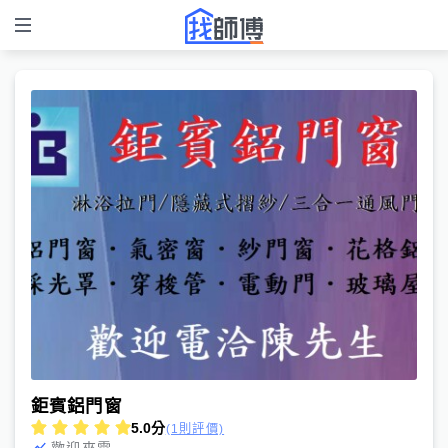
鉅賓鋁門窗
5.0
分
(1則評價)
歡迎來電