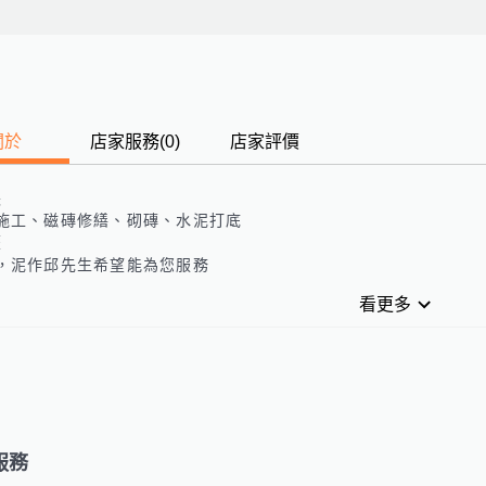
關於
店家服務
(
0
)
店家評價
長
施工、磁磚修繕、砌磚、水泥打底
歷
，泥作邱先生希望能為您服務
看更多
服務