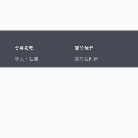
會員服務
關於我們
登入 /
註冊
關於找師傅
我的帳戶
網站公告
幫助中心
免責聲明
我有建議
服務條款
隱私權聲明
數字徵才