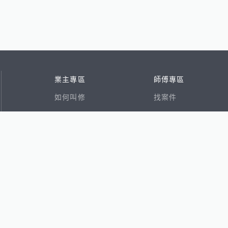
業主專區
師傅專區
如何叫修
找案件
看行情
好文章
在地專家
RSS索引