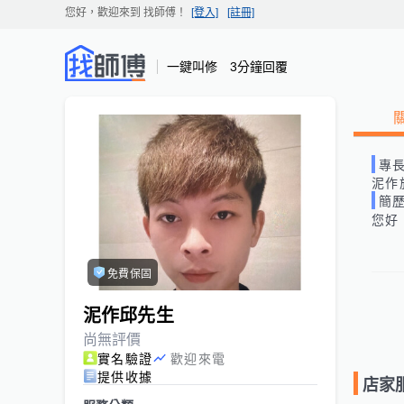
您好，歡迎來到
找師傅
！
[登入]
[註冊]
一鍵叫修 3分鐘回覆
專
泥作
簡
您好
免費保固
泥作邱先生
尚無評價
實名驗證
歡迎來電
提供收據
店家